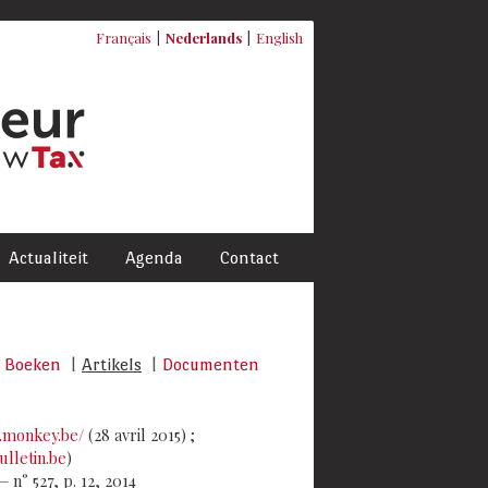
Français
Nederlands
English
Actualiteit
Agenda
Contact
Boeken
Artikels
Documenten
.monkey.be/
(28 avril 2015) ;
ulletin.be
)
 n° 527, p. 12, 2014