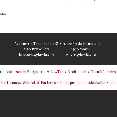
aar.
Avenue de Tervueren 128
Chaussée de Namur, 79
1150 Bruxelles
1300 Wavre
brussels@lawtax.be
wavre@lawtax.be
rk:
Andersen in Belgium - ex LawTax
Droit fiscal
Fiscalité et dro
n Litannie, Watelet & Partners
Politique de confidentialité
Cook